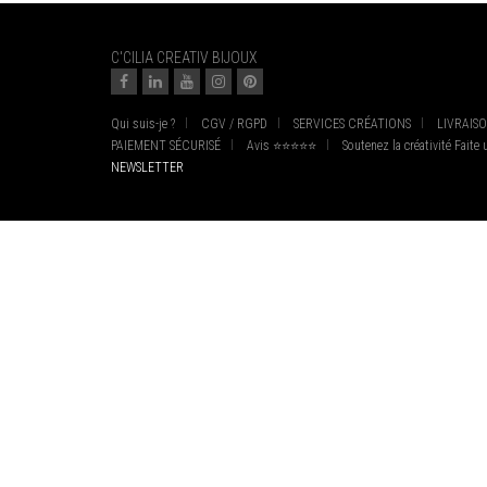
C'CILIA CREATIV BIJOUX
Qui suis-je ?
CGV / RGPD
SERVICES CRÉATIONS
LIVRAIS
PAIEMENT SÉCURISÉ
Avis ⭐⭐⭐⭐⭐
Soutenez la créativité Faite
NEWSLETTER