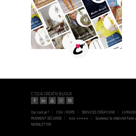
C'CILIA CREATIV BIJOUX
Qui suis-je ?
CGV / RGPD
SERVICES CRÉATIONS
LIVRAIS
PAIEMENT SÉCURISÉ
Avis ⭐⭐⭐⭐⭐
Soutenez la créativité Faite
NEWSLETTER