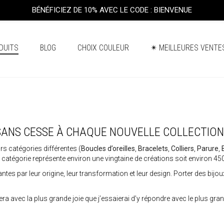
BÉNÉFICIEZ DE 10% AVEC LE CODE : BIENVENUE
DUITS
BLOG
CHOIX COULEUR
✴ MEILLEURES VENTE
SANS CESSE À CHAQUE NOUVELLE COLLECTION
s catégories différentes (
Boucles d’oreilles
,
Bracelets
,
Colliers
,
Parure
,
 catégorie représente environ une vingtaine de créations soit environ 450
es par leur origine, leur transformation et leur design. Porter des bijoux, 
sera avec la plus grande joie que j’essaierai d’y répondre avec le plus gra