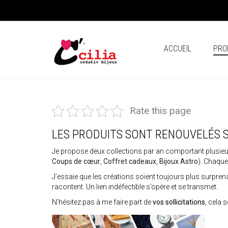
ACCUEIL
PRO
Rate this page
LES PRODUITS SONT RENOUVELÉS 
Je propose deux collections par an comportant plusieur
Coups de cœur
,
Coffret cadeaux
,
Bijoux Astro
). Chaque
J’essaie que les créations soient toujours plus surprenant
racontent. Un lien indéfectible s’opère et se transmet.
N’hésitez pas à me faire part de
vos sollicitations
, cela 