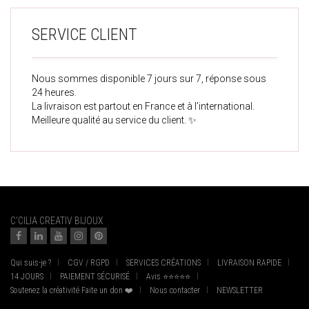
SERVICE CLIENT
Nous sommes disponible 7 jours sur 7, réponse sous
24 heures.
La livraison est partout en France et à l’international.
Meilleure qualité au service du client. ✨
C'CILIA CREATIV BIJOUX
Qui suis-je ?
CGV / RGPD
SERVICES CRÉATIONS
LIVRAISON RAPIDE
14 JOURS
PAIEMENT SÉCURISÉ
Avis ⭐⭐⭐⭐⭐
Soutenez la créativité Faite un don ❤️
Nous contacter
NEWSLETTER