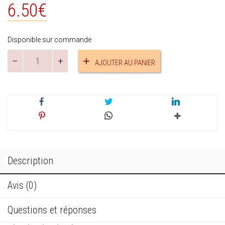
6.50
€
Disponible sur commande
quantité
AJOUTER AU PANIER
de
Bracelet
perles
jaspe
Picasso
réf.17686
Description
Avis (0)
Questions et réponses