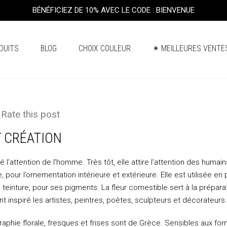
BÉNÉFICIEZ DE 10% AVEC LE CODE : BIENVENUE
DUITS
BLOG
CHOIX COULEUR
✴ MEILLEURES VENTE
Rate this post
T CRÉATION
ré l’attention de l’homme. Très tôt, elle attire l’attention des humains, 
e, pour l’ornementation intérieure et extérieure. Elle est utilisée en
n teinture, pour ses pigments. La fleur comestible sert à la prépar
nt inspiré les artistes, peintres, poètes, sculpteurs et décorateurs.
aphie florale, fresques et frises sont de Grèce. Sensibles aux fo