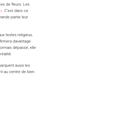
ces de fleurs. Les
es
. C’est dans ce
rande partie leur
x textes religieux,
ffirmera davantage.
sormais dépassé, elle
réalité.
marquent aussi les
t au centre de bien