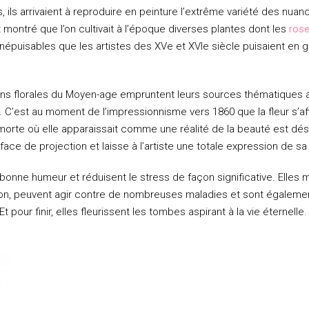
, ils arrivaient à reproduire en peinture l’extrême variété des nuan
 montré que l’on cultivait à l’époque diverses plantes dont les
ros
népuisables que les artistes des XVe et XVIe siècle puisaient en g
ons florales du Moyen-age empruntent leurs sources thématiques au
e. C’est au moment de l’impressionnisme vers 1860 que la fleur s’a
orte où elle apparaissait comme une réalité de la beauté est dé
ace de projection et laisse à l’artiste une totale expression de sa 
bonne humeur et réduisent le stress de façon significative. Elles 
n, peuvent agir contre de nombreuses maladies et sont égalemen
t pour finir, elles fleurissent les tombes aspirant à la vie éternelle.