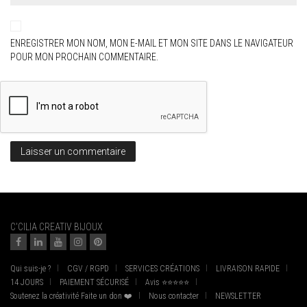
ENREGISTRER MON NOM, MON E-MAIL ET MON SITE DANS LE NAVIGATEUR
POUR MON PROCHAIN COMMENTAIRE.
C'CILIA CREATIV BIJOUX
Qui suis-je ?
CGV / RGPD
SERVICES CRÉATIONS
LIVRAISON RAPIDE
14 JOURS
PAIEMENT SÉCURISÉ
Avis ⭐⭐⭐⭐⭐
Soutenez la créativité Faite un don ❤️
Nous contacter
NEWSLETTER