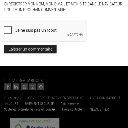
ENREGISTRER MON NOM, MON E-MAIL ET MON SITE DANS LE NAVIGATEUR
POUR MON PROCHAIN COMMENTAIRE.
C'CILIA CREATIV BIJOUX
Qui suis-je ?
CGV / RGPD
SERVICES CRÉATIONS
LIVRAISON RAPIDE
14 JOURS
PAIEMENT SÉCURISÉ
Avis ⭐⭐⭐⭐⭐
Soutenez la créativité Faite un don ❤️
Nous contacter
NEWSLETTER