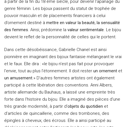
à partir de la fin du 18 ème siècle, pour devenir l’apanage du
genre féminin. Les bijoux passent du statut de trophée de
pouvoir masculin et de placements financiers à celui
d’ornement destiné à
mettre en valeur la beauté, la sensualité
des femmes
. Ainsi, prédomine la
valeur sentimentale
. Le bijou
devient le reflet de la personnalité de celles qui le portent.
Dans cette désobéissance, Gabrielle Chanel est ainsi
pionnière en imaginant des bijoux fantaisie mélangeant le vrai
et le faux. Elle dira : «le bijou n’est pas fait pour provoquer
l’envie, tout au plus l’étonnement. Il doit rester
un ornement
et
un amusement
.» D’autres femmes artistes ont également
participé à cette libération des conventions. Anni Albers,
artiste allemande du Bauhaus, a laissé une empreinte très
forte dans l’histoire du bijou. Elle a imaginé des pièces d’une
très grande modernité, à partir d’
objets du quotidien
et
d’articles de quincaillerie, comme des trombones, des
épingles à cheveux, des écrous. Elle a ainsi participé au