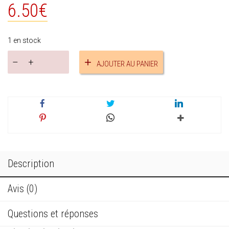
6.50
€
1 en stock
quantité
AJOUTER AU PANIER
de
Bijou
de
sac
vert
eau
réf.18734
Description
Avis (0)
Questions et réponses