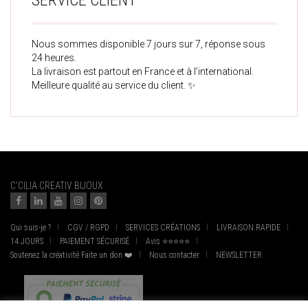
SERVICE CLIENT
Nous sommes disponible 7 jours sur 7, réponse sous
24 heures.
La livraison est partout en France et à l’international.
Meilleure qualité au service du client. ✨
C'CILIA CREATIV BIJOUX
Qui suis-je ?
CGV / RGPD
SERVICES CRÉATIONS
LIVRAISON RAPIDE
14 JOURS
PAIEMENT SÉCURISÉ
Avis ⭐⭐⭐⭐⭐
Soutenez la créativité Faite un don ❤️
Nous contacter
NEWSLETTER