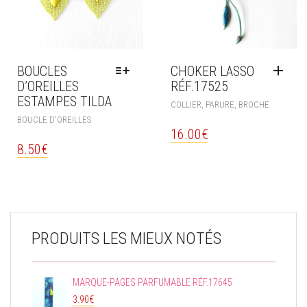
BOUCLES
CHOKER LASSO
D’OREILLES
RÉF.17525
ESTAMPES TILDA
COLLIER, PARURE, BROCHE
CE
BOUCLE D'OREILLES
PRODUIT
16.00
€
A
8.50
€
PLUSIEURS
VARIATIONS.
LES
OPTIONS
PEUVENT
ÊTRE
PRODUITS LES MIEUX NOTÉS
CHOISIES
SUR
LA
PAGE
MARQUE-PAGES PARFUMABLE RÉF.17645
DU
3.90
€