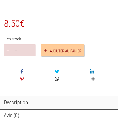
8.50
€
1 en stock
quantité
AJOUTER AU PANIER
de
Boucles
d'oreilles
ocre
réf.17676
Description
Avis (0)