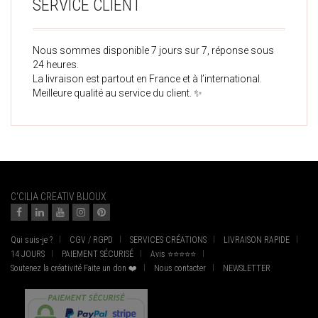
SERVICE CLIENT
Nous sommes disponible 7 jours sur 7, réponse sous
24 heures.
La livraison est partout en France et à l’international.
Meilleure qualité au service du client. ✨
C'CILIA CREATIV BIJOUX
Qui suis-je ?
CGV / RGPD
SERVICES CRÉATIONS
LIVRAISON RAPIDE
14 JOURS
PAIEMENT SÉCURISÉ
Avis ⭐⭐⭐⭐⭐
Soutenez la créativité Faite un don ❤️
Nous contacter
NEWSLETTER