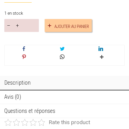
1 en stock
quantité
AJOUTER AU PANIER
de
Bracelet
papillon
réf.17575
Description
Avis (0)
Questions et réponses
Rate this product