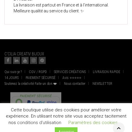
La livraison est partout en France et à l’international.
Meilleure qualité au service du client. ✨
C'CILIA CREATIV BIJOUX
Qui suis-je ?
CGV / RGPD
SERVICES CRÉATIONS
LIVRAISON RAPIDE
14 JOURS
PAIEMENT SÉCURISÉ
Avis ⭐⭐⭐⭐⭐
Soutenez la créativité Faite un don ❤️
Nous contacter
NEWSLETTER
Cette boutique utilise des cookies pour améliorer votre
expérience. En utilisant notre site vous acceptez tacitement
nos
conditions d'utilisation
Paramètres des cookies
Accepter