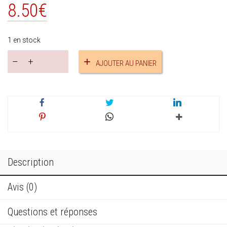
8.50
€
1 en stock
quantité
AJOUTER AU PANIER
de
Bracelet
jonc
perles
de
rocailles
réf.16337
Description
Avis (0)
Questions et réponses