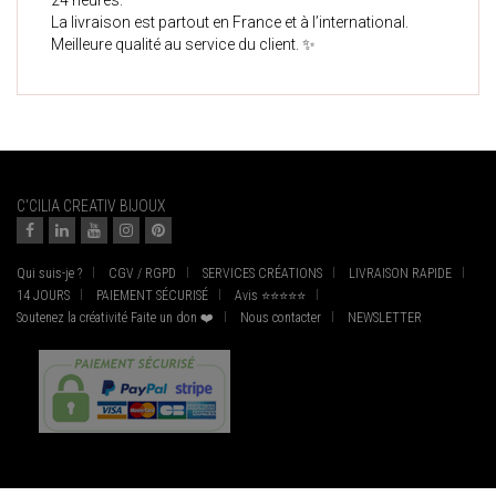
24 heures.
La livraison est partout en France et à l’international.
Meilleure qualité au service du client. ✨
C'CILIA CREATIV BIJOUX
Qui suis-je ?
CGV / RGPD
SERVICES CRÉATIONS
LIVRAISON RAPIDE
14 JOURS
PAIEMENT SÉCURISÉ
Avis ⭐⭐⭐⭐⭐
Soutenez la créativité Faite un don ❤️
Nous contacter
NEWSLETTER