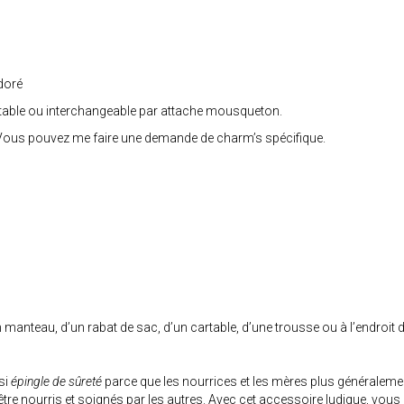
doré
table ou interchangeable par attache mousqueton.
r. Vous pouvez me faire une demande de charm’s spécifique.
manteau, d’un rabat de sac, d’un cartable, d’une trousse ou à l’endroit d
si
épingle de sûreté
parce que les nourrices et les mères plus généralemen
être nourris et soignés par les autres. Avec cet accessoire ludique, vous