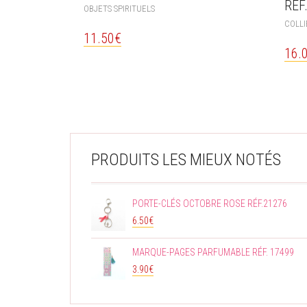
RÉF
OBJETS SPIRITUELS
COLLI
11.50
€
16.
PRODUITS LES MIEUX NOTÉS
PORTE-CLÉS OCTOBRE ROSE RÉF.21276
6.50
€
MARQUE-PAGES PARFUMABLE RÉF. 17499
3.90
€