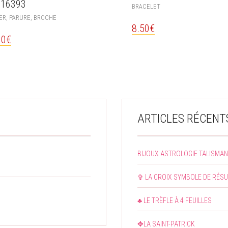
.16393
BRACELET
ER, PARURE, BROCHE
8.50
€
00
€
ARTICLES RÉCENT
BIJOUX ASTROLOGIE TALISMA
✞ LA CROIX SYMBOLE DE RÉS
♣ LE TRÈFLE À 4 FEUILLES
✥LA SAINT-PATRICK