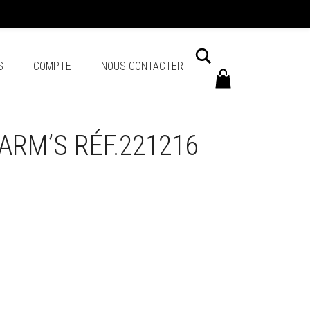
Chercher
S
COMPTE
NOUS CONTACTER
RM’S RÉF.221216
+