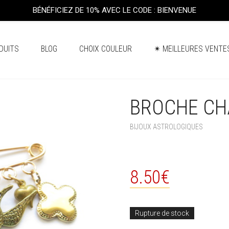
BÉNÉFICIEZ DE 10% AVEC LE CODE : BIENVENUE
DUITS
BLOG
CHOIX COULEUR
✴ MEILLEURES VENTE
BROCHE CHA
+
BIJOUX ASTROLOGIQUES
8.50
€
Rupture de stock