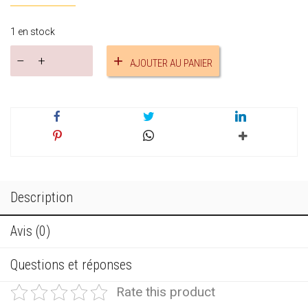
1 en stock
quantité
AJOUTER AU PANIER
de
Coffret
fête
des
mères
Description
Avis (0)
Questions et réponses
Rate this product