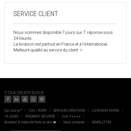
SERVICE CLIENT
Nous sommes disponible 7 jours sur 7, réponse sous
24 heures.
La livraison est partout en France et à l’international.
Meilleure qualité au service du client. ✨
C'CILIA CREATIV BIJOUX
Qui suis-je ?
CGV / RGPD
SERVICES CRÉATIONS
LIVRAISON RAPIDE
14 JOURS
PAIEMENT SÉCURISÉ
Avis ⭐⭐⭐⭐⭐
Soutenez la créativité Faite un don ❤️
Nous contacter
NEWSLETTER