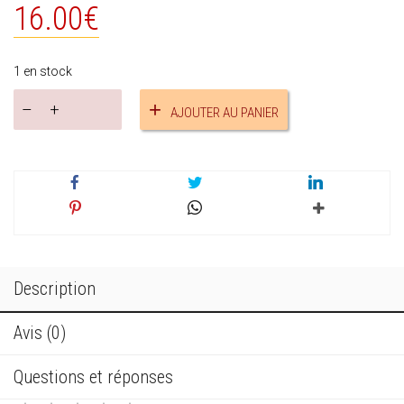
16.00
€
1 en stock
quantité
AJOUTER AU PANIER
de
Collier
princesse
doré
réf.16268
Description
Avis (0)
Questions et réponses