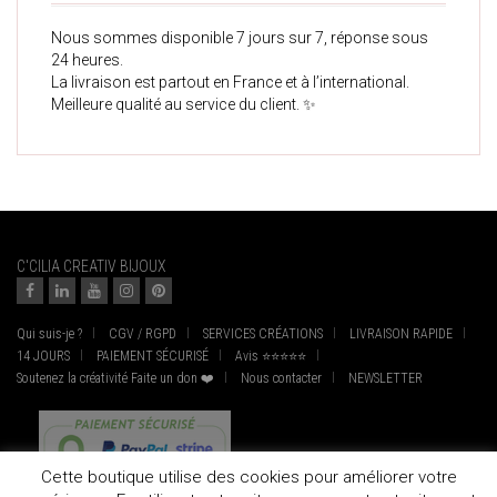
Nous sommes disponible 7 jours sur 7, réponse sous
24 heures.
La livraison est partout en France et à l’international.
Meilleure qualité au service du client. ✨
C'CILIA CREATIV BIJOUX
Qui suis-je ?
CGV / RGPD
SERVICES CRÉATIONS
LIVRAISON RAPIDE
14 JOURS
PAIEMENT SÉCURISÉ
Avis ⭐⭐⭐⭐⭐
Soutenez la créativité Faite un don ❤️
Nous contacter
NEWSLETTER
Cette boutique utilise des cookies pour améliorer votre