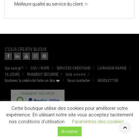
Meilleure qualité au service du client. ✨
C'CILIA CREATIV BIJOUX
Qui suis-je ?
CGV / RGPD
SERVICES CRÉATIONS
LIVRAISON RAPIDE
14 JOURS
PAIEMENT SÉCURISÉ
Avis ⭐⭐⭐⭐⭐
Soutenez la créativité Faite un don ❤️
Nous contacter
NEWSLETTER
Cette boutique utilise des cookies pour améliorer votre
expérience. En utilisant notre site vous acceptez tacitement
nos
conditions d'utilisation
Paramètres des cookies
Accepter