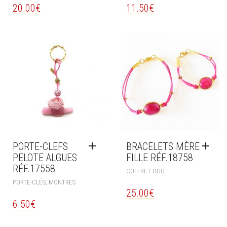
A
20.00
€
11.50
€
PLUSIEURS
VARIATIONS.
LES
OPTIONS
PEUVENT
ÊTRE
CHOISIES
SUR
LA
PAGE
DU
PRODUIT
PORTE-CLEFS
BRACELETS MÈRE
PELOTE ALGUES
FILLE RÉF.18758
RÉF.17558
COFFRET DUO
PORTE-CLÉS, MONTRES
25.00
€
6.50
€