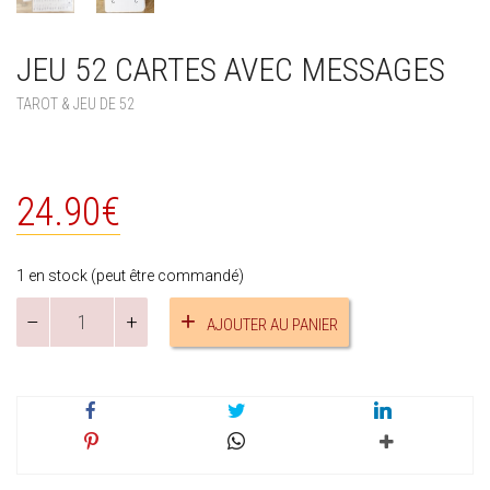
JEU 52 CARTES AVEC MESSAGES
TAROT & JEU DE 52
24.90
€
1 en stock (peut être commandé)
quantité
AJOUTER AU PANIER
de
Jeu
52
cartes
avec
messages