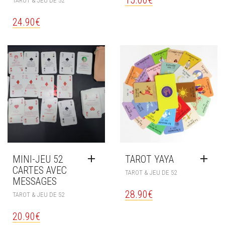
TAROT & JEU DE 52
24.90
€
MINI-JEU 52
TAROT YAYA
CARTES AVEC
TAROT & JEU DE 52
MESSAGES
28.90
€
TAROT & JEU DE 52
20.90
€