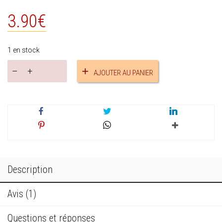
3.90
€
1 en stock
quantité
AJOUTER AU PANIER
de
Marque-
pages
parfumable
réf.19055
Description
Avis (1)
Questions et réponses