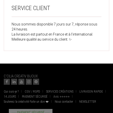
SERVICE CLIENT
Nous sommes disponible 7 jours sur 7, réponse sous
24 heures.
La livraison est partout en France et à l’international.
Meilleure qualité au service du client. ✨
C'CILIA CREATIV BIJOUX
Qui suis-je ?
CGV / RGPD
SERVICES CRÉATIONS
LIVRAISON RAPIDE
14 JOURS
PAIEMENT SÉCURISÉ
Avis ⭐⭐⭐⭐⭐
Soutenez la créativité Faite un don ❤️
Nous contacter
NEWSLETTER