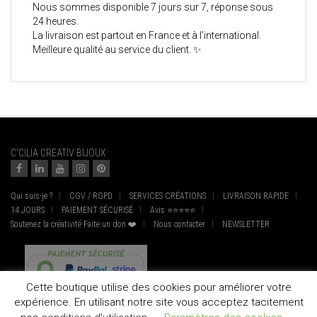
Nous sommes disponible 7 jours sur 7, réponse sous
24 heures.
La livraison est partout en France et à l’international.
Meilleure qualité au service du client. ✨
C'CILIA CREATIV BIJOUX
Qui suis-je ?
CGV / RGPD
SERVICES CRÉATIONS
LIVRAISON RAPIDE
14 JOURS
PAIEMENT SÉCURISÉ
Avis ⭐⭐⭐⭐⭐
Soutenez la créativité Faite un don ❤️
Nous contacter
NEWSLETTER
Cette boutique utilise des cookies pour améliorer votre
expérience. En utilisant notre site vous acceptez tacitement