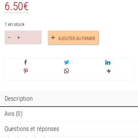
6.50
€
1 en stock
quantité
AJOUTER AU PANIER
de
Porte-
clefs
parfumable
réf.16249
Description
Avis (0)
Questions et réponses