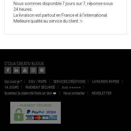
Nous sommes disponible 7 jours sur 7, réponse sous
24 heures.
La livraison est partout en France et à l’international.
Meilleure qualité au service du client. ✨
C'CILIA CREATIV BIJOUX
Qui suis-je ?
CGV / RGPD
SERVICES CRÉATIONS
LIVRAISON RAPIDE
14 JOURS
PAIEMENT SÉCURISÉ
Avis ⭐⭐⭐⭐⭐
Soutenez la créativité Faite un don ❤️
Nous contacter
NEWSLETTER