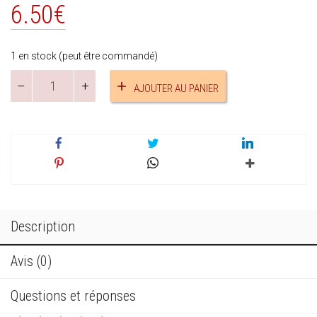
6.50
€
1 en stock (peut être commandé)
quantité
AJOUTER AU PANIER
de
Porte-
clés
citrouille
réf.20268
Description
Avis (0)
Questions et réponses