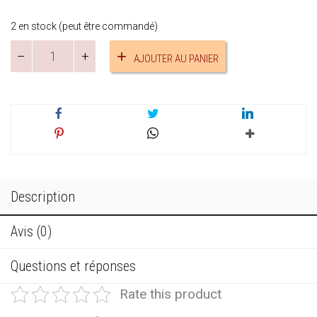
2 en stock (peut être commandé)
quantité
AJOUTER AU PANIER
de
Porte-
clés
dalmatien
réf.22915
Description
Avis (0)
Questions et réponses
Rate this product