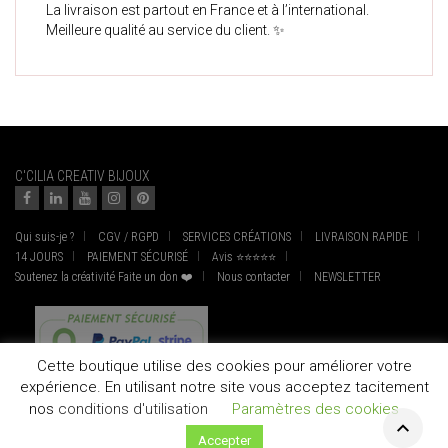
La livraison est partout en France et à l’international.
Meilleure qualité au service du client. ✨
C'CILIA CREATIV BIJOUX
Qui suis-je ?
CGV / RGPD
SERVICES CRÉATIONS
LIVRAISON RAPIDE
14 JOURS
PAIEMENT SÉCURISÉ
Avis ⭐⭐⭐⭐⭐
Soutenez la créativité Faite un don ❤️
Nous contacter
NEWSLETTER
Cette boutique utilise des cookies pour améliorer votre
expérience. En utilisant notre site vous acceptez tacitement
nos
conditions d'utilisation
Paramètres des cookies
Accepter