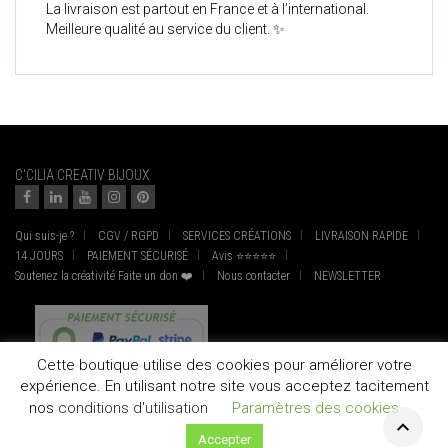
La livraison est partout en France et à l’international.
Meilleure qualité au service du client. ✨
C'CILIA CREATIV BIJOUX
Qui suis-je ?
CGV / RGPD
SERVICES CRÉATIONS
LIVRAISON RAPIDE
14 JOURS
PAIEMENT SÉCURISÉ
Avis ⭐⭐⭐⭐⭐
Soutenez la créativité Faite un don ❤️
Nous contacter
NEWSLETTER
Cette boutique utilise des cookies pour améliorer votre
expérience. En utilisant notre site vous acceptez tacitement
nos
conditions d'utilisation
Paramètres des cookies