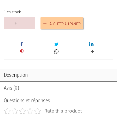
1 en stock
quantité
AJOUTER AU PANIER
de
Sautoir
plaque
réf.19828
Description
Avis (0)
Questions et réponses
Rate this product