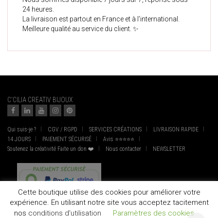
24 heures.
La livraison est partout en France et à l’international.
Meilleure qualité au service du client. ✨
C'CILIA CREATIV BIJOUX
Qui suis-je ?
CGV / RGPD
SERVICES CRÉATIONS
LIVRAISON RAPIDE
14 JOURS
PAIEMENT SÉCURISÉ
Avis ⭐⭐⭐⭐⭐
Soutenez la créativité Faite un don ❤️
Nous contacter
NEWSLETTER
Cette boutique utilise des cookies pour améliorer votre
expérience. En utilisant notre site vous acceptez tacitement
nos
conditions d'utilisation
Paramètres des cookies