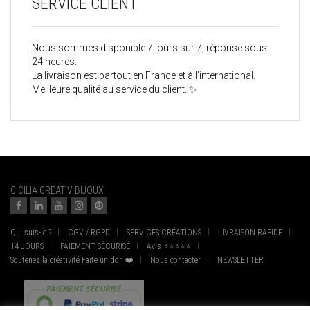
SERVICE CLIENT
Nous sommes disponible 7 jours sur 7, réponse sous
24 heures.
La livraison est partout en France et à l’international.
Meilleure qualité au service du client. ✨
C'CILIA CREATIV BIJOUX
Qui suis-je ?
CGV / RGPD
SERVICES CRÉATIONS
LIVRAISON RAPIDE
14 JOURS
PAIEMENT SÉCURISÉ
Avis ⭐⭐⭐⭐⭐
Soutenez la créativité Faite un don ❤️
Nous contacter
NEWSLETTER