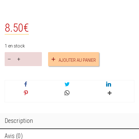
8.50
€
1 en stock
quantité
AJOUTER AU PANIER
de
Boucles
d'oreilles
facettées
réf.18766
Description
Avis (0)