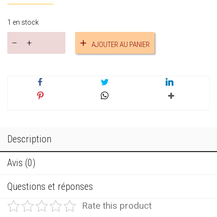
1 en stock
quantité
AJOUTER AU PANIER
de
Collier
princesse
réf.17635
Description
Avis (0)
Questions et réponses
Rate this product