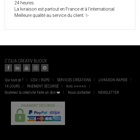
24 heures.
La livraison est partout en France et à l’international.
Meilleure qualité au service du client. ✨
C'CILIA CREATIV BIJOUX
Qui suis-je ?
CGV / RGPD
SERVICES CRÉATIONS
LIVRAISON RAPIDE
14 JOURS
PAIEMENT SÉCURISÉ
Avis ⭐⭐⭐⭐⭐
Soutenez la créativité Faite un don ❤️
Nous contacter
NEWSLETTER