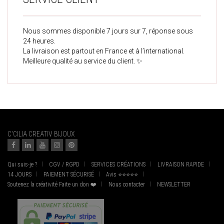
Nous sommes disponible 7 jours sur 7, réponse sous
24 heures.
La livraison est partout en France et à l’international.
Meilleure qualité au service du client. ✨
C'CILIA CREATIV BIJOUX
Qui suis-je ?
CGV / RGPD
SERVICES CRÉATIONS
LIVRAISON RAPIDE
14 JOURS
PAIEMENT SÉCURISÉ
Avis ⭐⭐⭐⭐⭐
Soutenez la créativité Faite un don ❤️
Nous contacter
NEWSLETTER