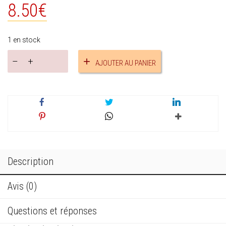
8.50
€
1 en stock
quantité
AJOUTER AU PANIER
de
Bracelet
jaspe
turquoise
réf.17683
Description
Avis (0)
Questions et réponses