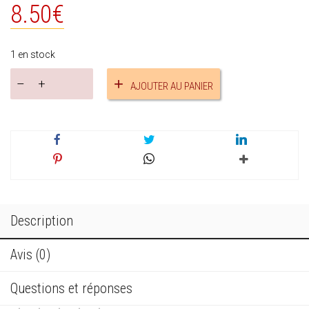
8.50
€
1 en stock
quantité
AJOUTER AU PANIER
de
Bracelet
pompon
bleu
réf.17490
Description
Avis (0)
Questions et réponses