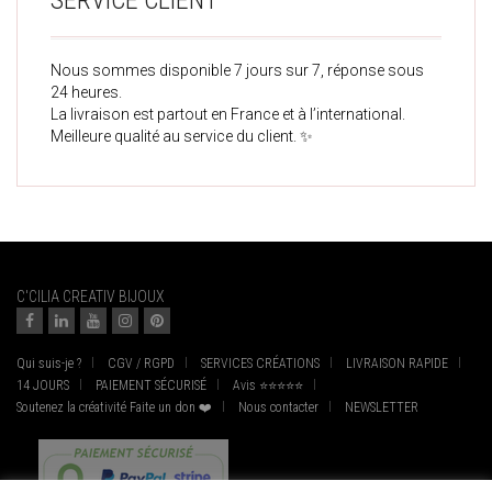
SERVICE CLIENT
Nous sommes disponible 7 jours sur 7, réponse sous
24 heures.
La livraison est partout en France et à l’international.
Meilleure qualité au service du client. ✨
C'CILIA CREATIV BIJOUX
Qui suis-je ?
CGV / RGPD
SERVICES CRÉATIONS
LIVRAISON RAPIDE
14 JOURS
PAIEMENT SÉCURISÉ
Avis ⭐⭐⭐⭐⭐
Soutenez la créativité Faite un don ❤️
Nous contacter
NEWSLETTER