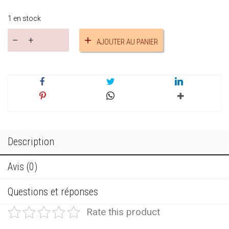
1 en stock
quantité
AJOUTER AU PANIER
de
Bracelet
pompon
réf.17492
Description
Avis (0)
Questions et réponses
Rate this product