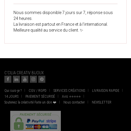
Nous sommes disponible 7 jours sur 7, réponse sous
24 heures.
La livraison est partout en France et à l’international.
Meilleure qualité au service du client. ✨
C'CILIA CREATIV BIJOUX
Qui suis-je ?
CGV / RGPD
SERVICES CRÉATIONS
LIVRAISON RAPIDE
14 JOURS
PAIEMENT SÉCURISÉ
Avis ⭐⭐⭐⭐⭐
Soutenez la créativité Faite un don ❤️
Nous contacter
NEWSLETTER