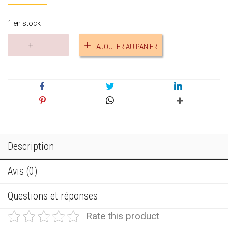
1 en stock
quantité
AJOUTER AU PANIER
de
Bracelet
suédine
réf.19074
Description
Avis (0)
Questions et réponses
Rate this product