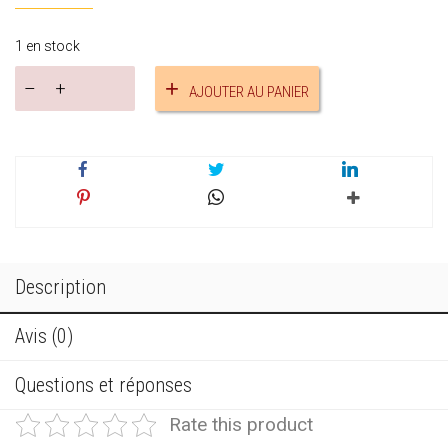
1 en stock
quantité
AJOUTER AU PANIER
de
Bracelet
suédine
réf.19075
Description
Avis (0)
Questions et réponses
Rate this product