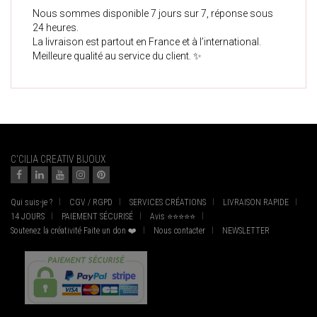
Nous sommes disponible 7 jours sur 7, réponse sous
24 heures.
La livraison est partout en France et à l’international.
Meilleure qualité au service du client. ✨
C'CILIA CREATIV BIJOUX
Qui suis-je ?
CGV / RGPD
SERVICES CRÉATIONS
LIVRAISON RAPIDE
14 JOURS
PAIEMENT SÉCURISÉ
Avis ⭐⭐⭐⭐⭐
Soutenez la créativité Faite un don ❤️
Nous contacter
NEWSLETTER