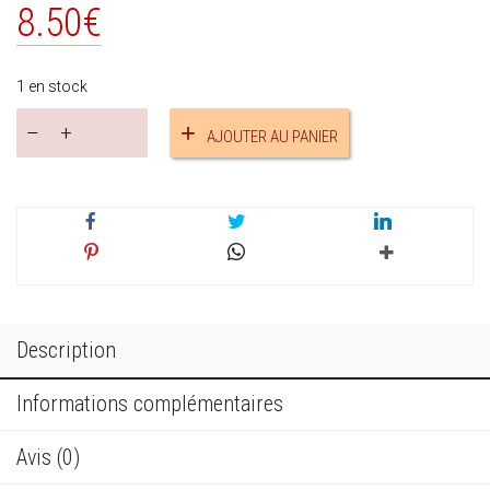
8.50
€
1 en stock
quantité
AJOUTER AU PANIER
de
Bracelet
tressé
nœud
plat
réf.17586
Description
Informations complémentaires
Avis (0)