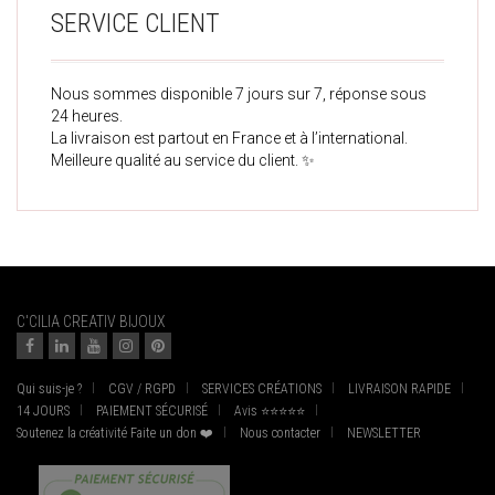
SERVICE CLIENT
Nous sommes disponible 7 jours sur 7, réponse sous
24 heures.
La livraison est partout en France et à l’international.
Meilleure qualité au service du client. ✨
C'CILIA CREATIV BIJOUX
Qui suis-je ?
CGV / RGPD
SERVICES CRÉATIONS
LIVRAISON RAPIDE
14 JOURS
PAIEMENT SÉCURISÉ
Avis ⭐⭐⭐⭐⭐
Soutenez la créativité Faite un don ❤️
Nous contacter
NEWSLETTER