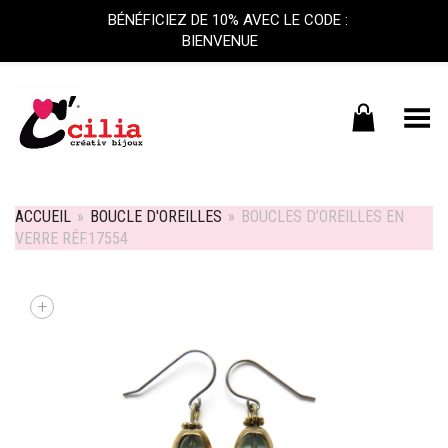
BÉNÉFICIEZ DE 10% AVEC LE CODE :
BIENVENUE
Basculer le menu
ACCUEIL
»
BOUCLE D'OREILLES
»
BOUCLES D’OREILLES EN
VERRE RÉF.17554
+