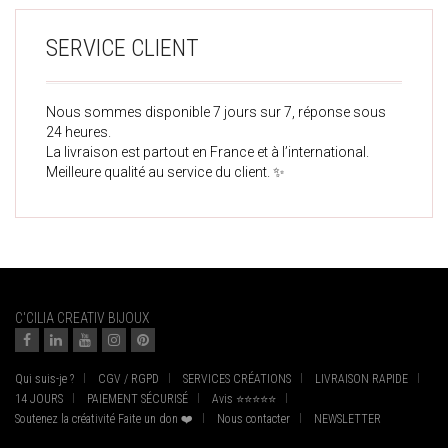
SERVICE CLIENT
Nous sommes disponible 7 jours sur 7, réponse sous
24 heures.
La livraison est partout en France et à l’international.
Meilleure qualité au service du client. ✨
C'CILIA CREATIV BIJOUX
Qui suis-je ?
CGV / RGPD
SERVICES CRÉATIONS
LIVRAISON RAPIDE
14 JOURS
PAIEMENT SÉCURISÉ
Avis ⭐⭐⭐⭐⭐
Soutenez la créativité Faite un don ❤️
Nous contacter
NEWSLETTER