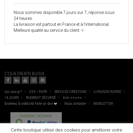
Nous sommes disponible 7 jours sur 7, réponse sous
24 heures.
La livraison est partout en France et à l’international.
Meilleure qualité au service du client. ✨
C'CILIA CREATIV BIJOUX
Qui suis-je ?
CGV / RGPD
SERVICES CRÉATIONS
LIVRAISON RAPIDE
14 JOURS
PAIEMENT SÉCURISÉ
Avis ⭐⭐⭐⭐⭐
Soutenez la créativité Faite un don ❤️
Nous contacter
NEWSLETTER
Cette boutique utilise des cookies pour améliorer votre