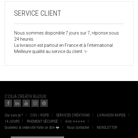
SERVICE CLIENT
Nous sommes disponible 7 jours sur 7, réponse sous
24 heures.
La livraison est partout en France et à l’international.
Meilleure qualité au service du client. ✨
C'CILIA CREATIV BIJOUX
Qui suis-je ?
CGV / RGPD
SERVICES CRÉATIONS
LIVRAISON RAPIDE
14 JOURS
PAIEMENT SÉCURISÉ
Avis ⭐⭐⭐⭐⭐
Soutenez la créativité Faite un don ❤️
Nous contacter
NEWSLETTER