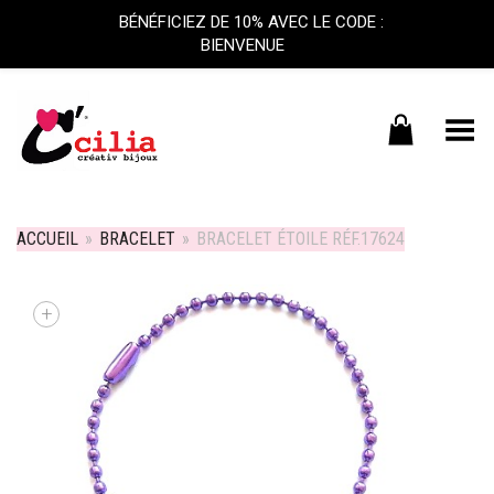
BÉNÉFICIEZ DE 10% AVEC LE CODE :
BIENVENUE
Basculer le menu
ACCUEIL
»
BRACELET
»
BRACELET ÉTOILE RÉF.17624
+