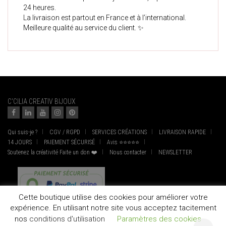
24 heures.
La livraison est partout en France et à l’international.
Meilleure qualité au service du client. ✨
C'CILIA CREATIV BIJOUX
Qui suis-je ?
CGV / RGPD
SERVICES CRÉATIONS
LIVRAISON RAPIDE
14 JOURS
PAIEMENT SÉCURISÉ
Avis ⭐⭐⭐⭐⭐
Soutenez la créativité Faite un don ❤️
Nous contacter
NEWSLETTER
Cette boutique utilise des cookies pour améliorer votre
expérience. En utilisant notre site vous acceptez tacitement
nos
conditions d'utilisation
Paramètres des cookies