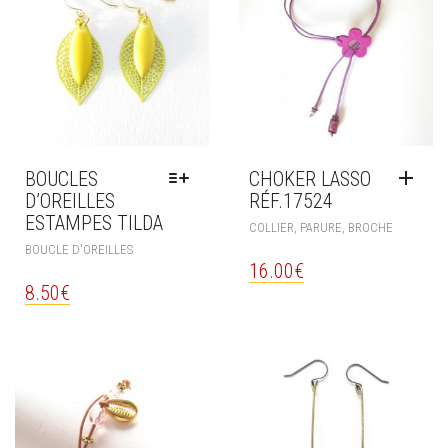
BOUCLES
CHOKER LASSO
D’OREILLES
RÉF.17524
ESTAMPES TILDA
COLLIER, PARURE, BROCHE
CE
BOUCLE D'OREILLES
PRODUIT
16.00
€
A
8.50
€
PLUSIEURS
VARIATIONS.
LES
OPTIONS
PEUVENT
ÊTRE
CHOISIES
SUR