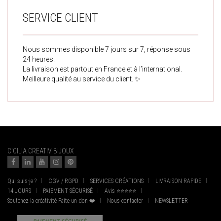
SERVICE CLIENT
Nous sommes disponible 7 jours sur 7, réponse sous
24 heures.
La livraison est partout en France et à l’international.
Meilleure qualité au service du client. ✨
C'CILIA CREATIV BIJOUX
Qui suis-je ?
CGV / RGPD
SERVICES CRÉATIONS
LIVRAISON RAPIDE
14 JOURS
PAIEMENT SÉCURISÉ
Avis ⭐⭐⭐⭐⭐
Soutenez la créativité Faite un don ❤️
Nous contacter
NEWSLETTER